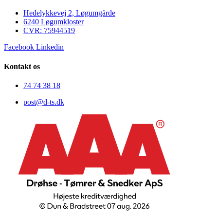
Hedelykkevej 2, Løgumgårde
6240 Løgumkloster
CVR: 75944519​
Facebook
Linkedin
Kontakt os
74 74 38 18
post@d-ts.dk