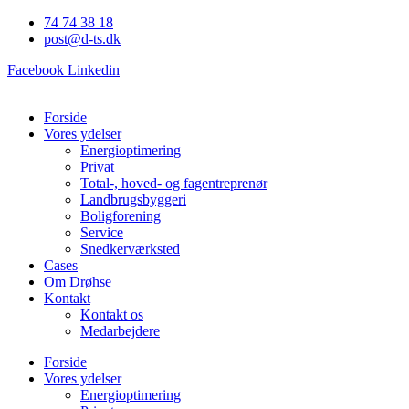
74 74 38 18
post@d-ts.dk
Facebook
Linkedin
Forside
Vores ydelser
Energioptimering
Privat
Total-, hoved- og fagentreprenør
Landbrugsbyggeri
Boligforening
Service
Snedkerværksted
Cases
Om Drøhse
Kontakt
Kontakt os
Medarbejdere
Forside
Vores ydelser
Energioptimering