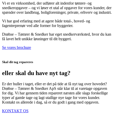
​Vi er en virksomhed, der udfører alt indenfor tømrer- og
snedkeropgaver – og vi løser et utal af opgaver for vores kunder, der
spænder over landbrug, boligforeninger, private, erhverv og industri.
Vi har god erfaring med at agere både total-, hoved- og
fagentreprenør ved alle former for byggerier.
Drøhse – Tømrer & Snedker har eget snedkerværksted, hvor du kan
få lavet helt unikke løsninger til dit byggeri.
Se vores brochure
Skal dit tag repareres
eller skal du have nyt tag?
Er der huller i taget, eller er det på tide at få nyt tag over hovedet?
Drøhse – Tømrer & Snedker ApS står klar til at varetage opgaven
for dig. Vi har gennem tiden repareret næsten alle slags forskellige
typer af gamle tage og lagt utallige nye tage for vores kunder.
Kontakt os allerede i dag, så er du godt i gang med opgaven.
KONTAKT OS